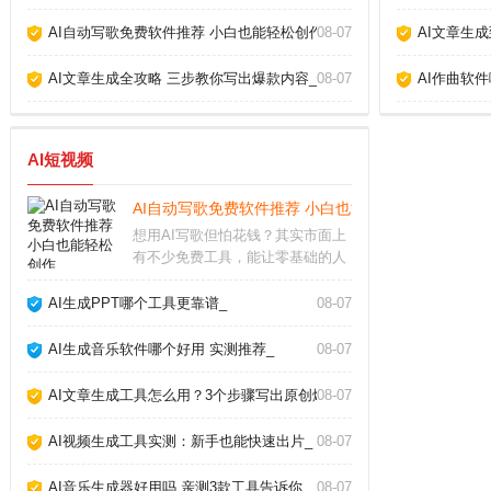
AI自动写歌免费软件推荐 小白也能轻松创作_
08-07
AI文章生
AI文章生成全攻略 三步教你写出爆款内容_
08-07
AI作曲软
AI短视频
AI自动写歌免费软件推荐 小白也能轻松创作_
想用AI写歌但怕花钱？其实市面上
有不少免费工具，能让零基础的人
也快速生成原创旋律。今天我就从
实际使用体验出发，聊聊几款真正
AI生成PPT哪个工具更靠谱_
08-07
好用的AI自动写歌免费软件，帮你
绕过那些华而不实的坑。免费AI写
AI生成音乐软件哪个好用 实测推荐_
08-07
歌软件哪个好用
AI文章生成工具怎么用？3个步骤写出原创爆款_
08-07
AI视频生成工具实测：新手也能快速出片_
08-07
AI音乐生成器好用吗 亲测3款工具告诉你_
08-07