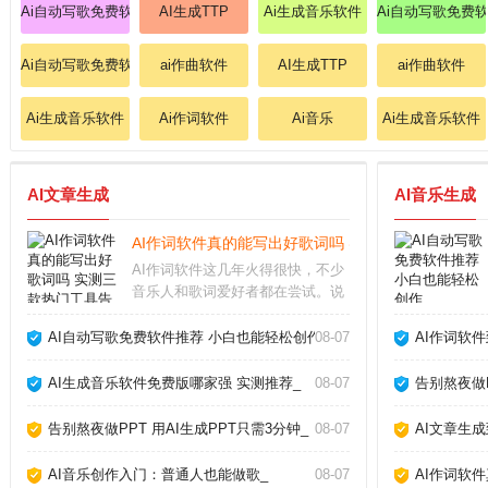
Ai自动写歌免费软件
AI生成TTP
Ai生成音乐软件
Ai自动写歌免费
Ai自动写歌免费软件
ai作曲软件
AI生成TTP
ai作曲软件
Ai生成音乐软件
Ai作词软件
Ai音乐
Ai生成音乐软件
AI文章生成
AI音乐生成
AI作词软件真的能写出好歌词吗 实测三款热门工具告
AI作词软件这几年火得很快，不少
音乐人和歌词爱好者都在尝试。说
实话，我最初也抱着怀疑态度，毕
竟歌词讲究情感和意境，机器能懂
AI自动写歌免费软件推荐 小白也能轻松创作_
08-07
AI作词软
吗？但用了十几款工具后，我发现
它们确实能提供灵感，甚至写出令
AI生成音乐软件免费版哪家强 实测推荐_
08-07
告别熬夜做P
人惊艳的句子。今天
告别熬夜做PPT 用AI生成PPT只需3分钟_
08-07
AI文章生
AI音乐创作入门：普通人也能做歌_
08-07
AI作词软