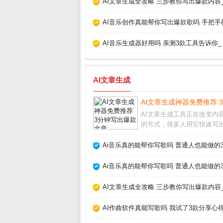
AI文章生成全攻略 三步教你写出爆款内容
AI音乐创作真能帮你写出爆款歌吗 手把手
AI音乐生成器好用吗 亲测3款工具告诉你_
AI文章生成
AI文章生成神器免费推荐 
AI文章生成工具正在改变内
的方式，很多人用它快速写
量文案，但真的能完全替代
吗？我用了半年多，从最初
Ai音乐真的能帮你写歌吗 普通人也能做的
到现在的依赖，发现关键是把
成助手而非主角。它能帮你
Ai音乐真的能帮你写歌吗 普通人也能做的
感枯竭，但最终成品
AI文章生成全攻略 三步教你写出爆款内容
AI作曲软件真能写歌吗 我试了3款分享心得