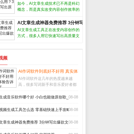
灵感瓶颈。AI作曲软件怎么用大多数
如今，AI文章生成技术已不再是科幻
AI作曲软件操作非常简单，只需选择
概念，而是真实改变内容创作效率的
风格
利器。从自媒体小编到企业文案，越
来越多人开始借助AI写稿、润色、甚
AI文章生成神器免费推荐 3分钟写出爆款文章_
至批量生产内容。但很多人仍困惑：
AI文章生成工具正在改变内容创作的
AI写出来的文章会不会太机械？如何
方式，很多人用它快速写出高质量文
让
案，但真的能完全替代人工吗？我用
了半年多，从最初的怀疑到现在的依
赖，发现关键是把AI当成助手而非主
短视频
角。它能帮你突破灵感枯竭，但最终
成品
AI作词软件到底好不好用 真实体验告诉你答案_
AI作词软件这几年的热度越来越
高，很多写词新手和音乐爱好者都
在问它到底能不能派上用场。从我
的实际体验来看，它确实能帮我们
I生成音乐软件哪个好 小白也能做原创歌_
08-08
快速生成歌词框架，但要想写出真
正打动人心的句子，还得靠人工打
I视频生成工具怎么选 零基础快速上手攻略_
08-08
磨。AI作词软件怎么
I文章生成神器免费推荐 3分钟写出爆款文章_
08-08