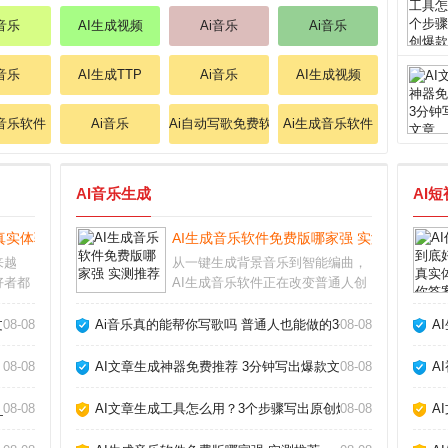
i音乐
AI生成视频
Ai音乐
Ai音乐
i音乐
AI生成TTP
Ai音乐
AI生成视频
成音乐软件
Ai音乐
Ai自动写歌免费软件
Ai生成音乐软件
AI音乐生成
AI
真实体验告诉你答案_
AI生成音乐软件免费版哪家强 实测推荐_
来越
从一键生成背景音乐到智能编曲，
好者都
AI生成音乐软件正在改变普通人创
。从我
作音乐的方式。无论你是短视频创
帮我们
作者、游戏开发者还是音乐爱好
章_
08-08
Ai音乐真的能帮你写歌吗 普通人也能做的3个神器_
08-08
A
写出真
者，这些工具都能帮你快速产出免
人工打
版税的原创配乐。但面对市面上层
08-08
AI文章生成神器免费推荐 3分钟写出爆款文章_
08-08
A
出不穷的软件，怎么选
_
08-08
AI文章生成工具怎么用？3个步骤写出原创爆款_
08-08
A