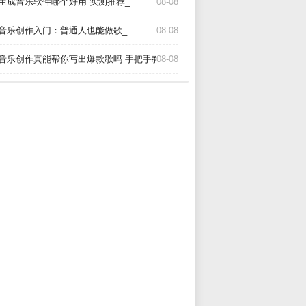
I生成音乐软件哪个好用 实测推荐_
08-08
I音乐创作入门：普通人也能做歌_
08-08
I音乐创作真能帮你写出爆款歌吗 手把手教你玩转AI作歌_
08-08