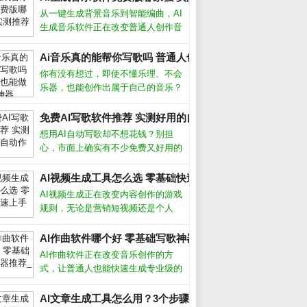
从一键生成背景音乐到智能编曲，AI
生成音乐软件正在改变普通人创作音
乐的方式。无论你是短视频创作者、
游戏开发者还是音乐爱好者，这些工
Ai音乐真的能帮你写歌吗 普通人也能做的3个神器_
具都能帮你快速产出免版税的原创配
你有没有想过，即使不懂乐理、不会
乐。但面对市面上层出不穷的软件，
乐器，也能创作出属于自己的音乐？
怎么选
如今，Ai音乐工具正在让这一切变成
现实。从自动生成旋律到智能编曲，
免费AI写歌软件推荐 实测好用的自动作曲工具_
甚至模拟人声演唱，Ai音乐正在降低
想用AI自动写歌却不想花钱？别担
创作门槛，让每个人都能成为“音乐
心，市面上确实有不少免费又好用的
人”
工具。从旋律生成到歌词匹配，这些
软件能帮你快速完成一首完整的歌
AI视频生成工具怎么选 零基础快速上手攻略_
曲。下面我结合亲身测试，聊聊哪些
AI视频生成正在改变内容创作的游戏
真正值得下载。哪些AI写歌软件真正
规则，无论是营销短视频还是个人
_
免费首先
Vlog，都能在几分钟内自动生成高质
量画面。作为长期使用各类AI工具的
AI作曲软件哪个好 零基础写歌神器推荐_
创作者，我发现选对工具和方法，效
AI作曲软件正在改变音乐创作的方
率能提升十倍以上。AI视频生成靠谱
式，让普通人也能快速生成专业级的
旋律和伴奏。无论你是音乐小白还是
资深制作人，这类工具都能帮你突破
AI文章生成工具怎么用？3个步骤写出原创爆款_