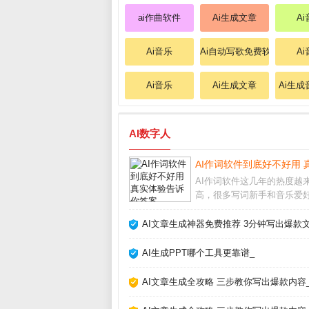
ai作曲软件
Ai生成文章
A
Ai音乐
Ai自动写歌免费软件
A
Ai音乐
Ai生成文章
Ai生
AI数字人
AI作词软件到底好不好用 
AI作词软件这几年的热度越
高，很多写词新手和音乐爱
在问它到底能不能派上用场
的实际体验来看，它确实能
AI文章生成神器免费推荐 3分钟写出爆款文
快速生成歌词框架，但要想
正打动人心的句子，还得靠
AI生成PPT哪个工具更靠谱_
磨。AI作词软件怎么
AI文章生成全攻略 三步教你写出爆款内容