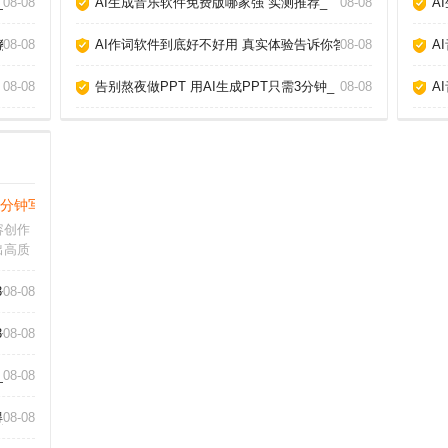
_
08-08
AI生成音乐软件免费版哪家强 实测推荐_
08-08
A
教你玩转AI作歌_
08-08
AI作词软件到底好不好用 真实体验告诉你答案_
08-08
A
08-08
告别熬夜做PPT 用AI生成PPT只需3分钟_
08-08
A
3分钟写出爆款文章_
容创作
出高质
人工
的怀疑
3个神器_
08-08
AI当
突破灵
3个神器_
08-08
_
08-08
_
08-08